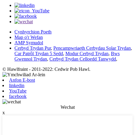
Cynhyrchion Poeth
Map o'r Wefan
AMP Symudol
Cerbyd Trydan Pur
,
Pencampwriaeth Cerbydau Solar Trydan
,
Car Patrôl Trydan 5 Sedd
,
Modur Cerbyd Trydan
,
Bws
Gwennol Trydan
,
Cerbyd Trydan Celloedd Tanwydd
,
© Hawlfraint - 2011-2022: Cedwir Pob Hawl.
Anfon E-bost
linkedin
YouTube
facebook
Wechat
x