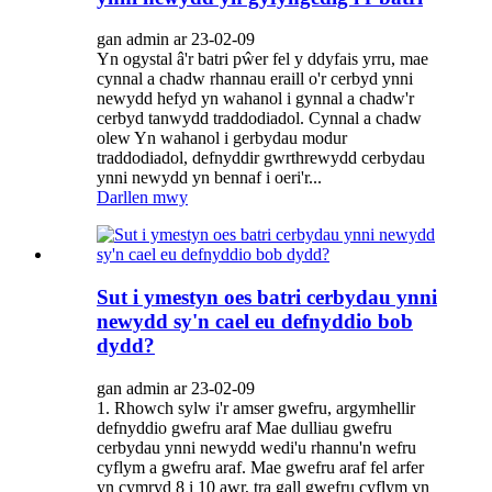
gan admin ar 23-02-09
Yn ogystal â'r batri pŵer fel y ddyfais yrru, mae
cynnal a chadw rhannau eraill o'r cerbyd ynni
newydd hefyd yn wahanol i gynnal a chadw'r
cerbyd tanwydd traddodiadol. Cynnal a chadw
olew Yn wahanol i gerbydau modur
traddodiadol, defnyddir gwrthrewydd cerbydau
ynni newydd yn bennaf i oeri'r...
Darllen mwy
Sut i ymestyn oes batri cerbydau ynni
newydd sy'n cael eu defnyddio bob
dydd?
gan admin ar 23-02-09
1. Rhowch sylw i'r amser gwefru, argymhellir
defnyddio gwefru araf Mae dulliau gwefru
cerbydau ynni newydd wedi'u rhannu'n wefru
cyflym a gwefru araf. Mae gwefru araf fel arfer
yn cymryd 8 i 10 awr, tra gall gwefru cyflym yn