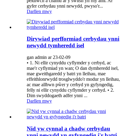
peidiwch â chamu ar y switsh yn rhy aml. Ar
gyfer cerbydau ynni newydd, pwyso'r...
Darllen mwy
Dirywiad perfformiad cerbydau ynni
newydd tymheredd isel
gan admin ar 23-02-09
• 1. Ni ellir cynyddu cyflymder y cerbyd, ac
mae'r cyflymiad yn wan; O dan dymheredd isel,
mae gweithgaredd y batri yn lleihau, mae
effeithlonrwydd trosglwyddo'r modur yn lleihau,
ac mae allbwn pŵer y cerbyd yn gyfyngedig,
felly ni ellir cynyddu cyflymder y cerbyd. • 2.
Dim swyddogaeth adfer ynni ...
Darllen mwy
Nid yw cynnal a chadw cerbydau
ynni newydd yn gyfyngedig i'r batri