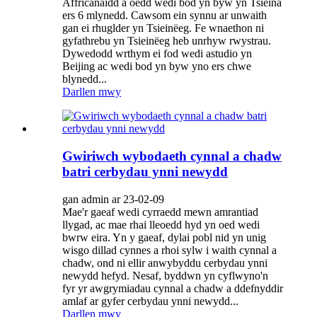
Affricanaidd a oedd wedi bod yn byw yn Tsieina
ers 6 mlynedd. Cawsom ein synnu ar unwaith
gan ei rhuglder yn Tsieinëeg. Fe wnaethon ni
gyfathrebu yn Tsieinëeg heb unrhyw rwystrau.
Dywedodd wrthym ei fod wedi astudio yn
Beijing ac wedi bod yn byw yno ers chwe
blynedd...
Darllen mwy
Gwiriwch wybodaeth cynnal a chadw
batri cerbydau ynni newydd
gan admin ar 23-02-09
Mae'r gaeaf wedi cyrraedd mewn amrantiad
llygad, ac mae rhai lleoedd hyd yn oed wedi
bwrw eira. Yn y gaeaf, dylai pobl nid yn unig
wisgo dillad cynnes a rhoi sylw i waith cynnal a
chadw, ond ni ellir anwybyddu cerbydau ynni
newydd hefyd. Nesaf, byddwn yn cyflwyno'n
fyr yr awgrymiadau cynnal a chadw a ddefnyddir
amlaf ar gyfer cerbydau ynni newydd...
Darllen mwy