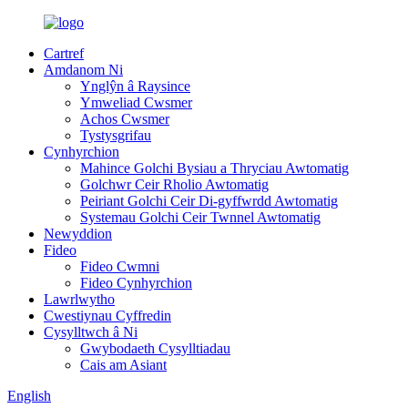
Cartref
Amdanom Ni
Ynglŷn â Raysince
Ymweliad Cwsmer
Achos Cwsmer
Tystysgrifau
Cynhyrchion
Mahince Golchi Bysiau a Thryciau Awtomatig
Golchwr Ceir Rholio Awtomatig
Peiriant Golchi Ceir Di-gyffwrdd Awtomatig
Systemau Golchi Ceir Twnnel Awtomatig
Newyddion
Fideo
Fideo Cwmni
Fideo Cynhyrchion
Lawrlwytho
Cwestiynau Cyffredin
Cysylltwch â Ni
Gwybodaeth Cysylltiadau
Cais am Asiant
English