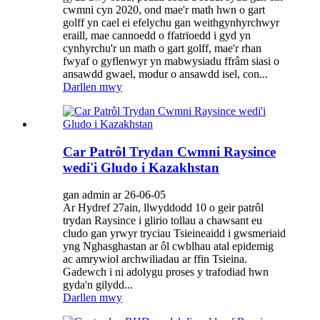
cwmni cyn 2020, ond mae'r math hwn o gart
golff yn cael ei efelychu gan weithgynhyrchwyr
eraill, mae cannoedd o ffatrïoedd i gyd yn
cynhyrchu'r un math o gart golff, mae'r rhan
fwyaf o gyflenwyr yn mabwysiadu ffrâm siasi o
ansawdd gwael, modur o ansawdd isel, con...
Darllen mwy
Car Patrôl Trydan Cwmni Raysince
wedi'i Gludo i Kazakhstan
gan admin ar 26-06-05
Ar Hydref 27ain, llwyddodd 10 o geir patrôl
trydan Raysince i glirio tollau a chawsant eu
cludo gan yrwyr tryciau Tsieineaidd i gwsmeriaid
yng Nghasghastan ar ôl cwblhau atal epidemig
ac amrywiol archwiliadau ar ffin Tsieina.
Gadewch i ni adolygu proses y trafodiad hwn
gyda'n gilydd...
Darllen mwy