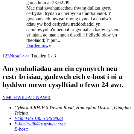
gan admin ar 23-02-09
Mae rhai gwahaniaethau rhwng dulliau gyrru
cerbydau trydan a cherbydau traddodiadol. Y
gwahaniaeth mwyaf rhwng cynnal a chadw'r
ddau yw bod cerbydau traddodiadol yn
canolbwyntio'n bennaf ar gynnal a chadw system
yr injan, ac mae angen disodli'r hidlydd olew yn
rheolaidd; Y pur...
Darllen mwy
1
2
3
Nesaf >
>>
Tudalen 1 / 3
Am ymholiadau am ein cynnyrch neu
restr brisiau, gadewch eich e-bost i ni a
byddwn mewn cysylltiad o fewn 24 awr.
YMCHWILIAD NAWR
Cyfeiriad:
RHIF 6 Yuwan Road, Huangdao District, Qingdao
Tsieina
Ffôn:
+86 186 6186 9828
E-bost:
willi@raysince.com
E-bost: