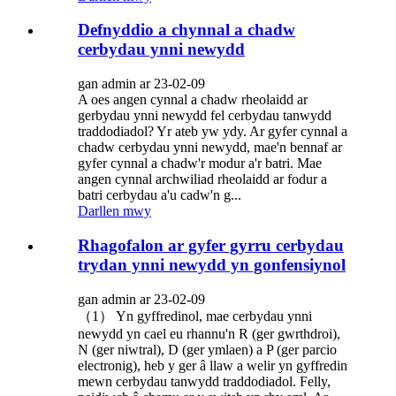
Defnyddio a chynnal a chadw
cerbydau ynni newydd
gan admin ar 23-02-09
A oes angen cynnal a chadw rheolaidd ar
gerbydau ynni newydd fel cerbydau tanwydd
traddodiadol? Yr ateb yw ydy. Ar gyfer cynnal a
chadw cerbydau ynni newydd, mae'n bennaf ar
gyfer cynnal a chadw'r modur a'r batri. Mae
angen cynnal archwiliad rheolaidd ar fodur a
batri cerbydau a'u cadw'n g...
Darllen mwy
Rhagofalon ar gyfer gyrru cerbydau
trydan ynni newydd yn gonfensiynol
gan admin ar 23-02-09
（1） Yn gyffredinol, mae cerbydau ynni
newydd yn cael eu rhannu'n R (ger gwrthdroi),
N (ger niwtral), D (ger ymlaen) a P (ger parcio
electronig), heb y ger â llaw a welir yn gyffredin
mewn cerbydau tanwydd traddodiadol. Felly,