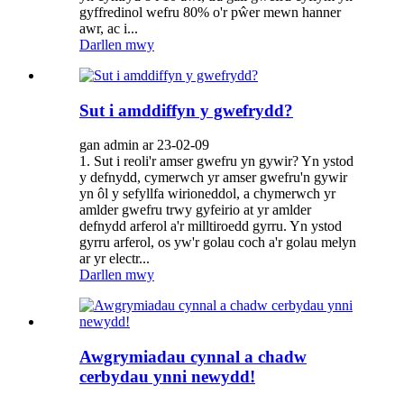
gyffredinol wefru 80% o'r pŵer mewn hanner
awr, ac i...
Darllen mwy
Sut i amddiffyn y gwefrydd?
gan admin ar 23-02-09
1. Sut i reoli'r amser gwefru yn gywir? Yn ystod
y defnydd, cymerwch yr amser gwefru'n gywir
yn ôl y sefyllfa wirioneddol, a chymerwch yr
amlder gwefru trwy gyfeirio at yr amlder
defnydd arferol a'r milltiroedd gyrru. Yn ystod
gyrru arferol, os yw'r golau coch a'r golau melyn
ar yr electr...
Darllen mwy
Awgrymiadau cynnal a chadw
cerbydau ynni newydd!