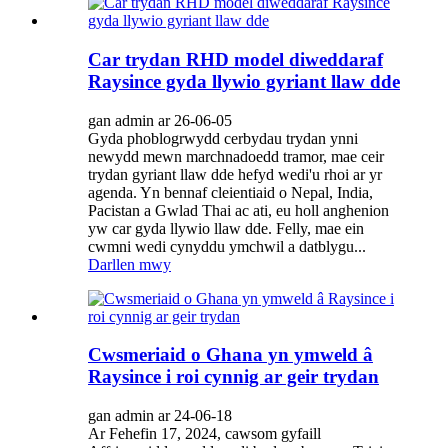
Car trydan RHD model diweddaraf
Raysince gyda llywio gyriant llaw dde
gan admin ar 26-06-05
Gyda phoblogrwydd cerbydau trydan ynni
newydd mewn marchnadoedd tramor, mae ceir
trydan gyriant llaw dde hefyd wedi'u rhoi ar yr
agenda. Yn bennaf cleientiaid o Nepal, India,
Pacistan a Gwlad Thai ac ati, eu holl anghenion
yw car gyda llywio llaw dde. Felly, mae ein
cwmni wedi cynyddu ymchwil a datblygu...
Darllen mwy
Cwsmeriaid o Ghana yn ymweld â
Raysince i roi cynnig ar geir trydan
gan admin ar 24-06-18
Ar Fehefin 17, 2024, cawsom gyfaill